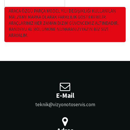
ARACA ÖZGÜ PARÇA MODEL YILI DEĞİŞİKLİĞİ KULLANILAN
MALZEME MARKA OLARAK FARKLILIK GÖSTEREBİLİR.
ARAÇLARINIZ HER ZAMAN BİZİM GÜVENCEMİZ ALTINDADIR.
RANDEVU AL BÖLÜMÜNE NUMARANIZI YAZIN BİZ SİZİ
ARAYALIM.
E-Mail
teknik@vizyonotoservis.com